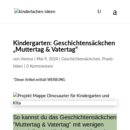
Kindergarten: Geschichtensäckchen
„Muttertag & Vatertag“
von
Verena
|
Mai 9, 2024
|
Geschichtensäckchen
,
Praxis-
Ideen
|
0 Kommentare
*Dieser Artikel enthält WERBUNG
So kannst du das Geschichtensäckchen
"Muttertag & Vatertag" mit wenigen