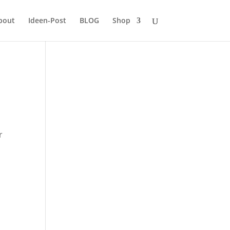
bout
Ideen-Post
BLOG
Shop
m
r